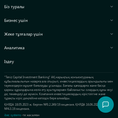
Біз туралы
Бизнес ушін
Жеке тұлғалар үшін
Аналитика
Іздеу
"Teniz Capital Investment Banking" АҚ нарықтық конъюктураның
құбылмалылығын назарға ала отырып, инвестициялардың орындылығы мен
тәуекелдерін мұқият бағалауды ұсынады. Бағалы қағаздарға және басқа
қаржы құралдарына иелік ету ауытқулармен байланысты: олардың құны өсуі
де, төмендеуі де мүмкін. Компания инвестициялардың кірістілігіне және
тұрақты кіріс деңгейіне кепілдік бере алмайды.
ҚНРДА 18.05.2023 ж. берген №3.2.249/19 лицензия. ҚНРДА 16.06.2023 ж. берген
№4.3.19 лицензия.
ibec systems
-те жасалған