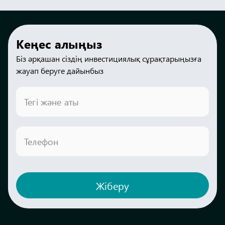
Кеңес алыңыз
Біз әрқашан сіздің инвестициялық сұрақтарыңызға
жауап беруге дайынбыз
Тегі және аты
Телефон
Жіберу