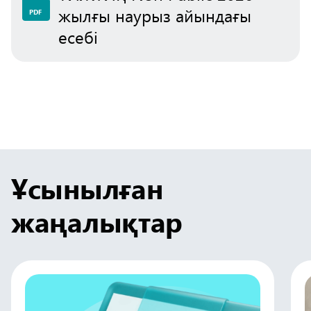
жылғы наурыз айындағы
PDF
есебі
Ұсынылған
жаңалықтар