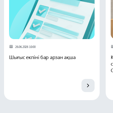
26.06.2026 10:00
Шығыс екпіні бар арзан ақша
C