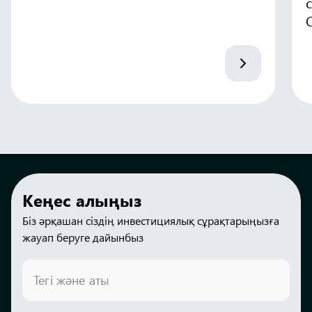
C
Кеңес алыңыз
Біз әрқашан сіздің инвестициялық сұрақтарыңызға
жауап беруге дайынбыз
Тегі және аты