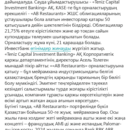
дайындалуда. Сауда ұйымдастырушысы - «Teniz Capital
Investment Banking» АҚ. KASE-те бұл орналастырудың
ерекшелігі - «AB Restaurants» ЖШС облигацияларының
ұстаушылары бола алатын инвесторлар қатары 50
қатысушыға дейін шектелетінін білдіреді. Облигациялар
21,75% өтеуге кірістілікпен және әр тоқсан сайын
купондарды төлеумен шығарылатын болады.
Орналастыру жұма күні, 21 қарашада болады.
Инвестбанк
өтінімдер жинауды
жүргізіп жатыр.
«Teniz Capital Investment Banking» АҚ Корпоративтік
қаржы департаментінің директоры Асель Толеген
мынадай пікір айтты: ««AB Restaurants» орналастыруына
қатысу – бұл мейрамхана индустриясындағы белгілі
қазақстандық брендтің қарқынды тарихының бір бөлігі
болу мүмкіндігі. Эмитент теңгерімделген тәуекел
кезіндегі салыстырмалы түрде жоғары кірістілікті
ұсынады, компания тұрақты қаржы көрсеткіштерін және
өсімі артып жатқан ақша ағынын көрсетуде».
Бүгінгі таңда, «AB Restaurants» портфелінде бүкіл
Қазақстан бойынша 50-ге жуық мейрамхана бар. Осы
жылы ғана холдинг жеті мейрамхана ашты және екі жаңа
концепті – француздық AМІ-ді және испандық Palomar-
ды іске қосты. 2024 жылдың соңында Bank RBK ABR