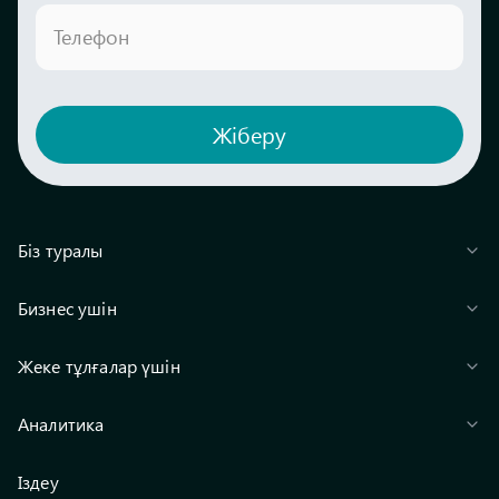
Телефон
Жіберу
Біз туралы
Бизнес ушін
Жеке тұлғалар үшін
Аналитика
Іздеу