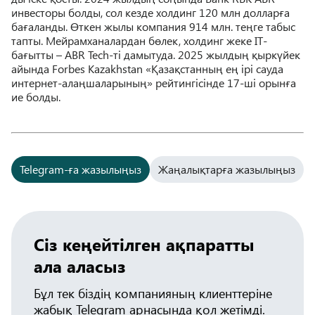
инвесторы болды, сол кезде холдинг 120 млн долларға
бағаланды. Өткен жылы компания 914 млн. теңге табыс
тапты. Мейрамханалардан бөлек, холдинг жеке ІТ-
бағытты – ABR Tech-ті дамытуда. 2025 жылдың қыркүйек
айында Forbes Kazakhstan «Қазақстанның ең ірі сауда
интернет-алаңшаларының» рейтингісінде 17-ші орынға
ие болды.
Telegram-ға жазылыңыз
Жаңалықтарға жазылыңыз
Сіз кеңейтілген ақпаратты
ала аласыз
Бұл тек біздің компанияның клиенттеріне
жабық Telegram арнасында қол жетімді.