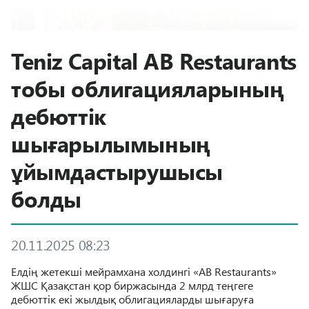
Teniz Capital AB Restaurants
тобы облигацияларының
дебюттік
шығарылымының
ұйымдастырушысы
болды
20.11.2025 08:23
Елдің жетекші мейрамхана холдингі «AB Restaurants»
ЖШС Қазақстан қор биржасында 2 млрд теңгеге
дебюттік екі жылдық облигацияларды шығаруға