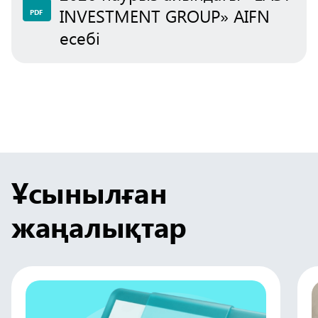
INVESTMENT GROUP» AIFN
PDF
есебі
Ұсынылған
жаңалықтар