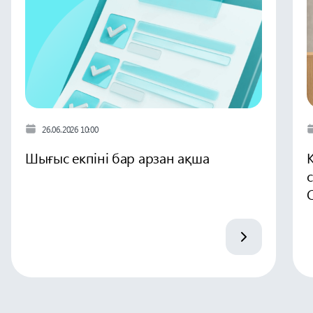
26.06.2026 10:00
Шығыс екпіні бар арзан ақша
C