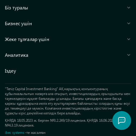
Біз туралы
Бизнес ушін
Жеке тұлғалар үшін
Аналитика
Іздеу
"Teniz Capital Investment Banking" АҚ нарықтық конъюктураның
құбылмалылығын назарға ала отырып, инвестициялардың орындылығы мен
тәуекелдерін мұқият бағалауды ұсынады. Бағалы қағаздарға және басқа
қаржы құралдарына иелік ету ауытқулармен байланысты: олардың құны өсуі
де, төмендеуі де мүмкін. Компания инвестициялардың кірістілігіне және
тұрақты кіріс деңгейіне кепілдік бере алмайды.
ҚНРДА 18.05.2023 ж. берген №3.2.249/19 лицензия. ҚНРДА 16.06.2023 ж. берген
№4.3.19 лицензия.
ibec systems
-те жасалған