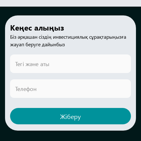
Кеңес алыңыз
Біз әрқашан сіздің инвестициялық сұрақтарыңызға
жауап беруге дайынбыз
Тегі және аты
Телефон
Жіберу