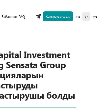
ru
kz
en
Байланыс
FAQ
Қоңырауды сұрау
apital Investment
g Sensata Group
ацияларын
астыруды
астырушы болды