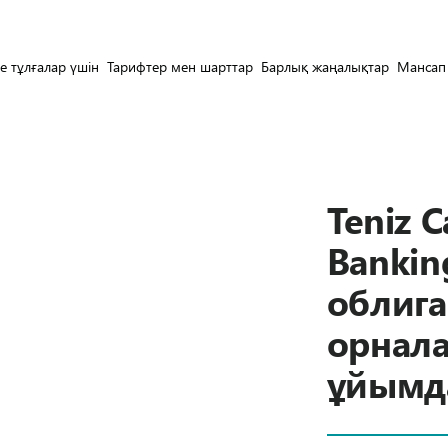
е тұлғалар үшін
Тарифтер мен шарттар
Барлық жаңалықтар
Мансап
Teniz C
Bankin
облиг
орнал
ұйымд