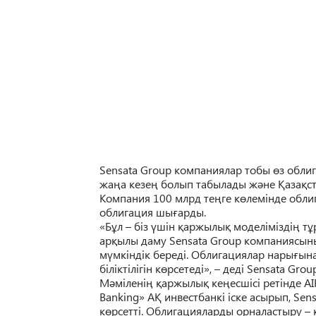
Sensata Group компаниялар тобы өз обл
жаңа кезең болып табылады және Қазақст
Компания 100 млрд теңге көлемінде обли
облигация шығарды.
«Бұл – біз үшін қаржылық моделіміздің 
арқылы даму Sensata Group компаниясыны
мүмкіндік береді. Облигациялар нарығын
біліктілігін көрсетеді», – деді Sensata Gr
Мәміленің қаржылық кеңесшісі ретінде AIFC
Banking» АҚ инвестбанкі іске асырып, S
көрсетті. Облигацияларды орналастыру – 