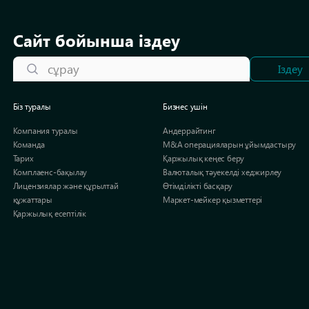
Сайт бойынша іздеу
сұрау
Іздеу
Біз туралы
Бизнес ушін
Компания туралы
Андеррайтинг
Команда
M&A операцияларын ұйымдастыру
Тарих
Қаржылық кеңес беру
Комплаенс-бақылау
Валюталық тәуекелді хеджирлеу
Лицензиялар және құрылтай
Өтімділікті басқару
құжаттары
Маркет-мейкер қызметтері
Қаржылық есептілік