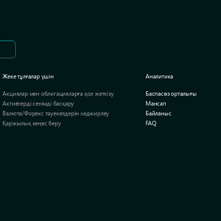
Жеке тұлғалар үшін
Аналитика
Акциялар мен облигацияларға қол жеткізу
Баспасөз орталығы
Активтерді сенімді басқару
Мансап
Валюта/Форекс тәуекелдерін хеджирлеу
Байланыс
Қаржылық кеңес беру
FAQ