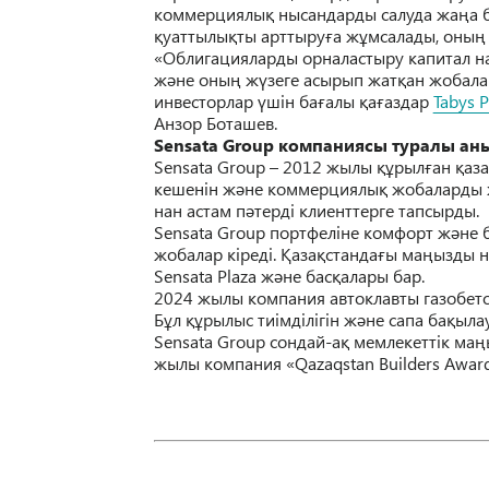
коммерциялық нысандарды салуда жаңа ба
қуаттылықты арттыруға жұмсалады, оның і
«Облигацияларды орналастыру капитал н
және оның жүзеге асырып жатқан жобалар
инвесторлар үшін бағалы қағаздар
Tabys P
Анзор Боташев.
Sensata Group компаниясы туралы ан
Sensata Group – 2012 жылы құрылған қаза
кешенін және коммерциялық жобаларды ж
нан астам пәтерді клиенттерге тапсырды.
Sensata Group портфеліне комфорт және 
жобалар кіреді. Қазақстандағы маңызды ны
Sensata Plaza және басқалары бар.
2024 жылы компания автоклавты газобетон
Бұл құрылыс тиімділігін және сапа бақыл
Sensata Group сондай-ақ мемлекеттік ма
жылы компания «Qazaqstan Builders Awar