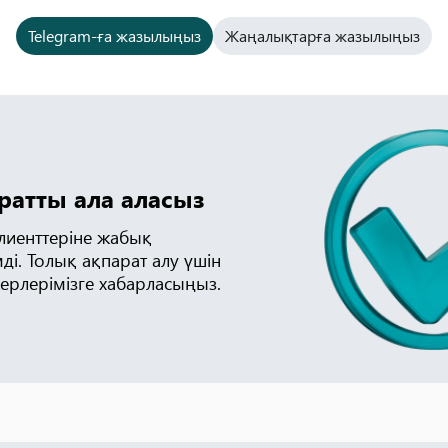
Telegram-ға жазылыңыз
Жаңалықтарға жазылыңыз
аратты ала аласыз
клиенттеріне жабық
ді. Толық ақпарат алу үшін
ерлерімізге хабарласыңыз.