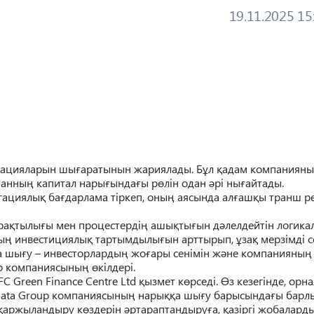
19.11.2025 15
игацияларын шығаратынын жариялады. Бұл қадам компаниян
анның капитал нарығындағы рөлін одан әрі нығайтады.
гациялық бағдарлама тіркеп, оның аясында алғашқы транш ре
тұрақтылығы мен процестердің ашықтығын дәлелдейтін логика
ң инвестициялық тартымдылығын арттырып, ұзақ мерзімді с
а шығу – инвесторлардың жоғары сенімін және компанияның
oup компаниясының өкілдері.
 Green Finance Centre Ltd қызмет көрседі. Өз кезегінде, орна
ensata Group компаниясының нарыққа шығу барысындағы барл
қаржыландыру көздерін әртараптандыруға, қазіргі жобалард