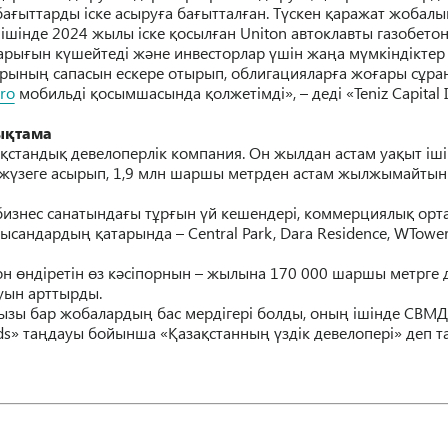
ғыттарды іске асыруға бағытталған. Түскен қаражат жобалық
шінде 2024 жылы іске қосылған Uniton автоклавты газобетон
арығын күшейтеді және инвесторлар үшін жаңа мүмкіндікте
ының сапасын ескере отырып, облигацияларға жоғары сұран
ro
мобильді қосымшасында қолжетімді», – деді «Teniz Capital
ықтама
қстандық девелоперлік компания. Он жылдан астам уақыт іші
үзеге асырып, 1,9 млн шаршы метрден астам жылжымайтын мү
бизнес санатындағы тұрғын үй кешендері, коммерциялық ор
сандардың қатарында – Central Park, Dara Residence, WTowers,
 өндіретін өз кәсіпорнын – жылына 170 000 шаршы метрге де
ауын арттырды.
ңызы бар жобалардың бас мердігері болды, оның ішінде СВМД
ds» таңдауы бойынша «Қазақстанның үздік девелопері» деп т