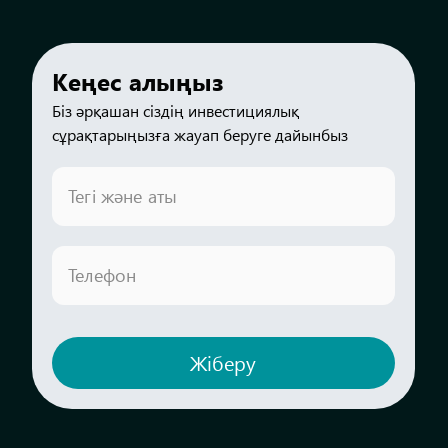
Кеңес алыңыз
Біз әрқашан сіздің инвестициялық
сұрақтарыңызға жауап беруге дайынбыз
Тегі және аты
Телефон
Жіберу