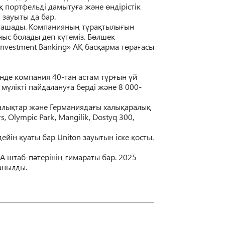
 портфельді дамытуға және өндірістік
 зауыты да бар.
р ашады. Компанияның тұрақтылығын
ыс болады деп күтеміз. Бөлшек
 Investment Banking» АҚ басқарма төрағасы
нде компания 40-тан астам тұрғын үй
лікті пайдалануға берді және 8 000-
талықтар және Германиядағы халықаралық
 Olympic Park, Mangilik, Dostyq 300,
йін қуаты бар Uniton зауытын іске қосты.
А штаб-пәтерінің ғимараты бар. 2025
анылды.