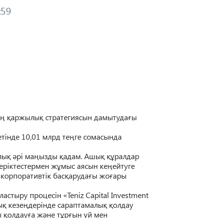
:59
ың қаржылық стратегиясын дамытудағы
тінде 10,01 млрд теңге сомасында
лық әрі маңызды қадам. Ашық құралдар
еріктестермен жұмыс аясын кеңейтуге
 корпоративтік басқарудағы жоғары
ластыру процесін «Teniz Capital Investment
ық кезеңдерінде сараптамалық қолдау
ы қолдауға және тұрғын үй мен