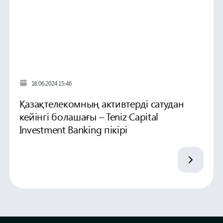
18.06.2024 15:46
Қазақтелекомның активтерді сатудан
кейінгі болашағы – Teniz Capital
Investment Banking пікірі