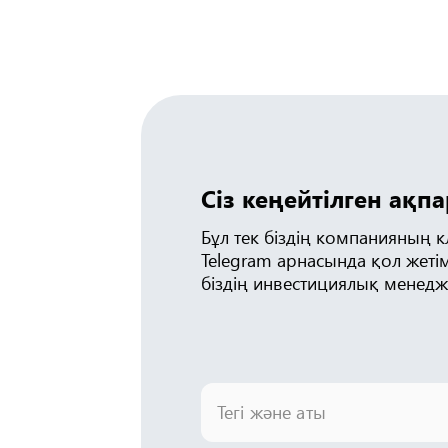
Сіз кеңейтілген ақп
Бұл тек біздің компанияның 
Telegram арнасында қол жетім
біздің инвестициялық менедж
Тегі және аты