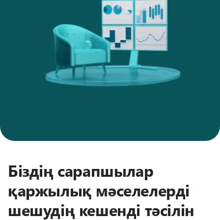
Біздің сарапшылар
қаржылық мәселелерді
шешудің кешенді тәсілін