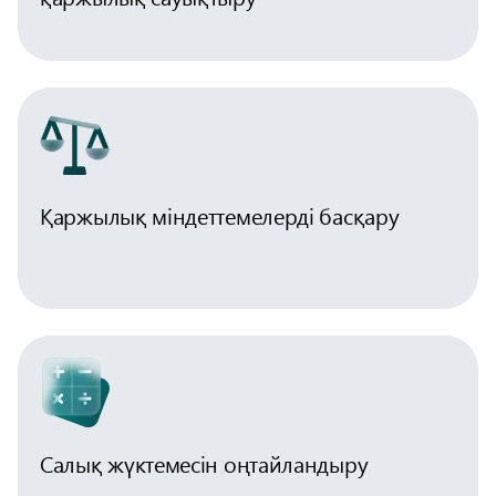
Қаржылық міндеттемелерді басқару
Салық жүктемесін оңтайландыру