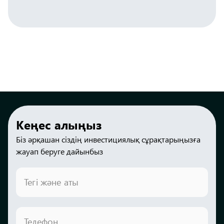
Кеңес алыңыз
Біз әрқашан сіздің инвестициялық сұрақтарыңызға
жауап беруге дайынбыз
Тегі және аты
Телефон