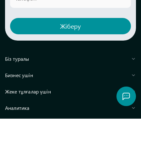
Жіберу
Біз туралы
Бизнес ушін
Жеке тұлғалар үшін
Аналитика
Іздеу